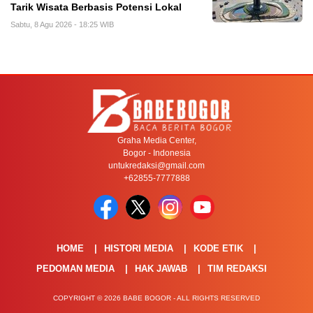
Tarik Wisata Berbasis Potensi Lokal
Sabtu, 8 Agu 2026 - 18:25 WIB
Graha Media Center,
Bogor - Indonesia
untukredaksi@gmail.com
+62855-7777888
HOME
HISTORI MEDIA
KODE ETIK
PEDOMAN MEDIA
HAK JAWAB
TIM REDAKSI
COPYRIGHT © 2026 BABE BOGOR - ALL RIGHTS RESERVED