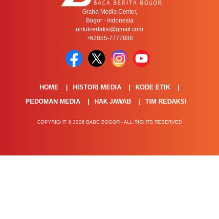
Graha Media Center,
Bogor - Indonesia
untukredaksi@gmail.com
+62855-7777888
HOME
HISTORI MEDIA
KODE ETIK
PEDOMAN MEDIA
HAK JAWAB
TIM REDAKSI
COPYRIGHT © 2026 BABE BOGOR - ALL RIGHTS RESERVED