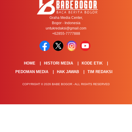
Graha Media Center,
Bogor - Indonesia
untukredaksi@gmail.com
+62855-7777888
HOME
HISTORI MEDIA
KODE ETIK
PEDOMAN MEDIA
HAK JAWAB
TIM REDAKSI
COPYRIGHT © 2026 BABE BOGOR - ALL RIGHTS RESERVED